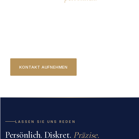
Sie haben Fragen zum Impressum oder
rechtliche Anliegen? Schreiben Sie mir oder rufen
Sie direkt an – ich melde mich umgehend
zurück.
KONTAKT AUFNEHMEN
0172 7055155
LASSEN SIE UNS REDEN
Persönlich. Diskret.
Präzise.